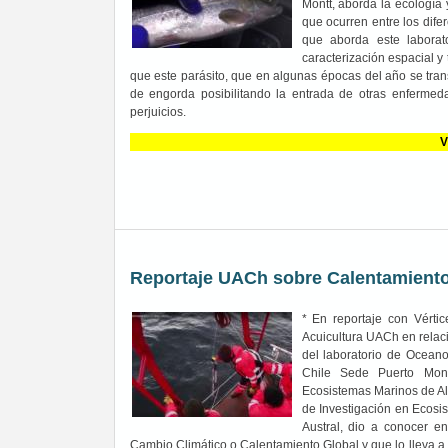
Montt, aborda la ecología 
que ocurren entre los dife
que aborda este laborato
caracterización espacial y 
que este parásito, que en algunas épocas del año se tran
de engorda posibilitando la entrada de otras enfermeda
perjuicios.
V
Reportaje UACh sobre Calentamiento
* En reportaje con Vértic
Acuicultura UACh en relació
del laboratorio de Oceanog
Chile Sede Puerto Montt
Ecosistemas Marinos de Al
de Investigación en Ecosi
Austral, dio a conocer en
Cambio Climático o Calentamiento Global y que lo lleva a in