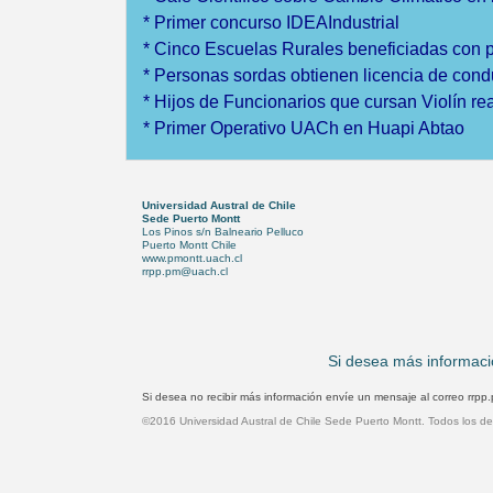
*
Primer concurso IDEAIndustrial
*
Cinco Escuelas Rurales beneficiadas con 
*
Personas sordas obtienen licencia de cond
*
Hijos de Funcionarios que cursan Violín re
*
Primer Operativo UACh en Huapi Abtao
Universidad Austral de Chile
Sede Puerto Montt
Los Pinos s/n Balneario Pelluco
Puerto Montt Chile
www.pmontt.uach.cl
rrpp.pm@uach.cl
Si desea más informació
Si desea no recibir más información envíe un mensaje al correo rrpp
©2016 Universidad Austral de Chile Sede Puerto Montt. Todos los d