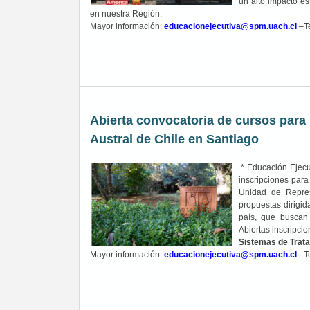
un alto impacto es
en nuestra Región.
Mayor información:
educacionejecutiva@spm.uach.cl
–T
Abierta convocatoria de cursos para 
Austral de Chile en Santiago
* Educación Ejecut
inscripciones par
Unidad de Repres
propuestas dirigid
país, que buscan 
Abiertas inscripci
Sistemas de Trat
Mayor información:
educacionejecutiva@spm.uach.cl
–T